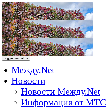
Toggle navigation
Между.Net
Новости
Новости Между.Net
Информация от МТС