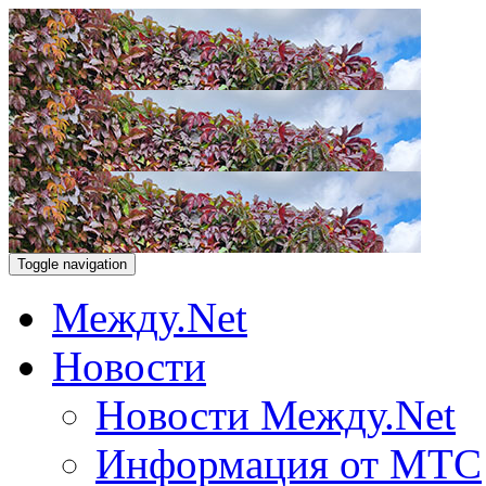
Toggle navigation
Между.Net
Новости
Новости Между.Net
Информация от МТС