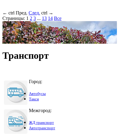
←
ctrl
Пред.
След.
ctrl
→
Страницы:
1
2
3
...
13
14
Все
Транспорт
Город:
Автобусы
Такси
Межгород:
ЖД транспорт
Автотранспорт