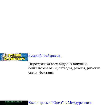
Русский Фейерверк
Пиротехника всех видов: хлопушки,
бенгальские огни, петарды, ракеты, римские
свечи, фонтаны
Квест проект "IQuest" г. Междуреченск