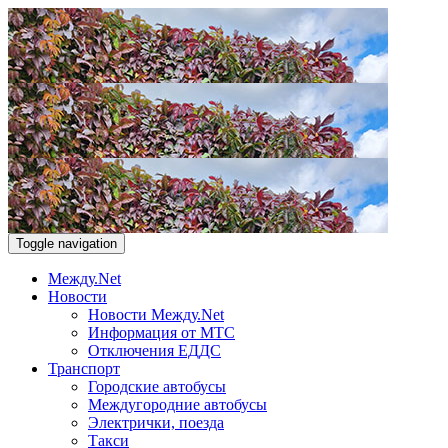
Toggle navigation
Между.Net
Новости
Новости Между.Net
Информация от МТС
Отключения ЕДДС
Транспорт
Городские автобусы
Междугородние автобусы
Электрички, поезда
Такси