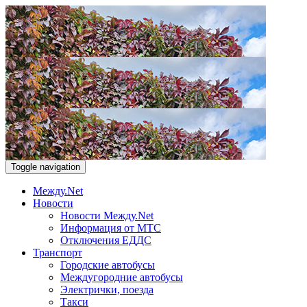
Toggle navigation
Между.Net
Новости
Новости Между.Net
Информация от МТС
Отключения ЕДДС
Транспорт
Городские автобусы
Междугородние автобусы
Электрички, поезда
Такси