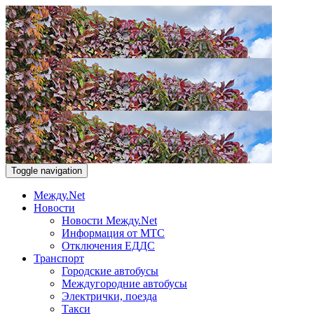
Toggle navigation
Между.Net
Новости
Новости Между.Net
Информация от МТС
Отключения ЕДДС
Транспорт
Городские автобусы
Междугородние автобусы
Электрички, поезда
Такси