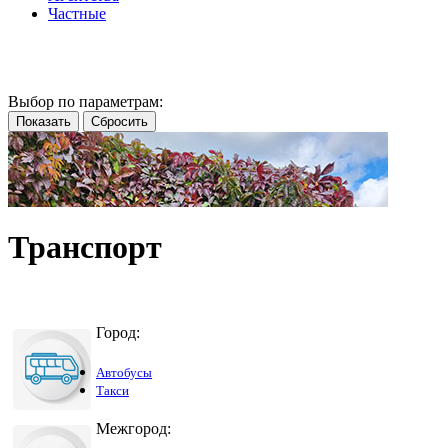
Частные
Выбор по параметрам:
Транспорт
Город:
Автобусы
Такси
Межгород: