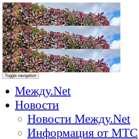
Toggle navigation
Между.Net
Новости
Новости Между.Net
Информация от МТС