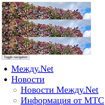
Toggle navigation
Между.Net
Новости
Новости Между.Net
Информация от МТС