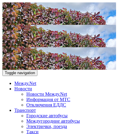
Toggle navigation
Между.Net
Новости
Новости Между.Net
Информация от МТС
Отключения ЕДДС
Транспорт
Городские автобусы
Междугородние автобусы
Электрички, поезда
Такси