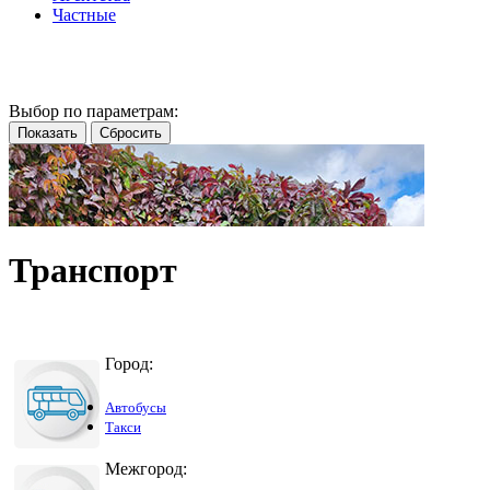
Частные
Выбор по параметрам:
Транспорт
Город:
Автобусы
Такси
Межгород: