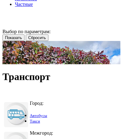
Частные
Выбор по параметрам:
Транспорт
Город:
Автобусы
Такси
Межгород: