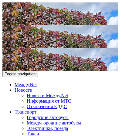
Toggle navigation
Между.Net
Новости
Новости Между.Net
Информация от МТС
Отключения ЕДДС
Транспорт
Городские автобусы
Междугородние автобусы
Электрички, поезда
Такси