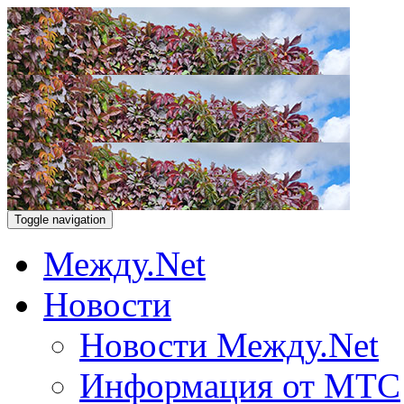
Toggle navigation
Между.Net
Новости
Новости Между.Net
Информация от МТС