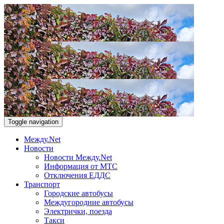
Toggle navigation
Между.Net
Новости
Новости Между.Net
Информация от МТС
Отключения ЕДДС
Транспорт
Городские автобусы
Междугородние автобусы
Электрички, поезда
Такси