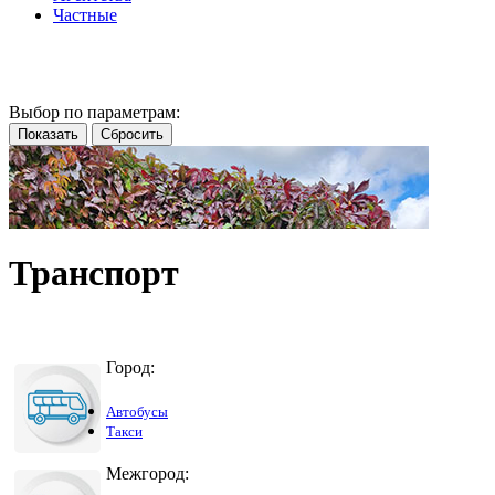
Частные
Выбор по параметрам:
Транспорт
Город:
Автобусы
Такси
Межгород: