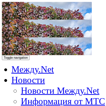
Toggle navigation
Между.Net
Новости
Новости Между.Net
Информация от МТС