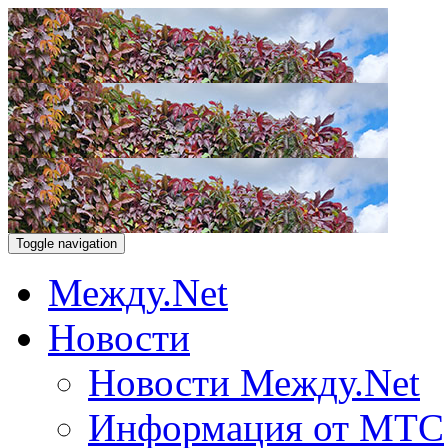
Toggle navigation
Между.Net
Новости
Новости Между.Net
Информация от МТС