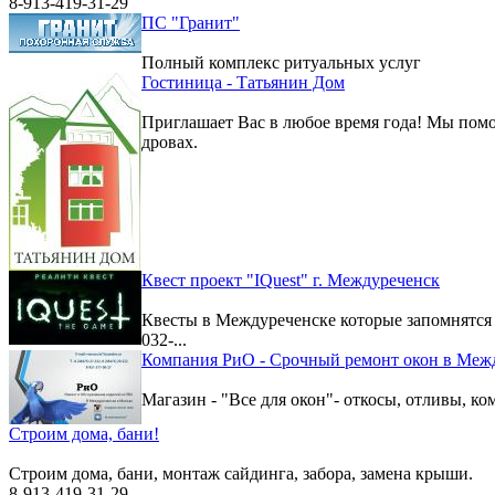
8-913-419-31-29
ПС "Гранит"
Полный комплекс ритуальных услуг
Гостиница - Татьянин Дом
Приглашает Вас в любое время года! Мы помо
дровах.
Квест проект "IQuest" г. Междуреченск
Квесты в Междуреченске которые запомнятс
032-...
Компания РиО - Срочный ремонт окон в Меж
Магазин - "Все для окон"- откосы, отливы, к
Строим дома, бани!
Строим дома, бани, монтаж сайдинга, забора, замена крыши.
8-913-419-31-29