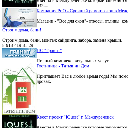
Квесты в Междуреченске которые запомнятс
032-...
Компания РиО - Срочный ремонт окон в Меж
Магазин - "Все для окон"- откосы, отливы, к
Строим дома, бани!
Строим дома, бани, монтаж сайдинга, забора, замена крыши.
8-913-419-31-29
ПС "Гранит"
Полный комплекс ритуальных услуг
Гостиница - Татьянин Дом
Приглашает Вас в любое время года! Мы помо
дровах.
Квест проект "IQuest" г. Междуреченск
Квесты в Междуреченске которые запомнятс