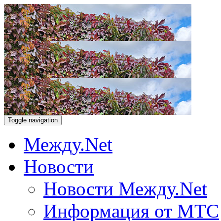
Toggle navigation
Между.Net
Новости
Новости Между.Net
Информация от МТС