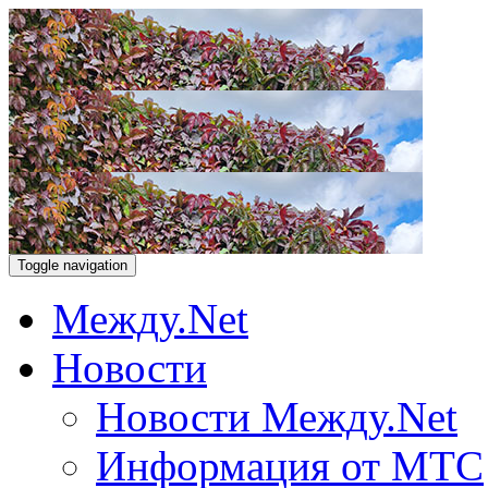
Toggle navigation
Между.Net
Новости
Новости Между.Net
Информация от МТС