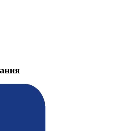
вания