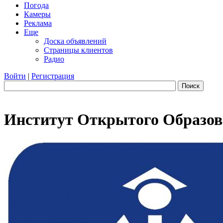
Погода
Камеры
Реклама
Еще
Доска объявлений
Страницы клиентов
Радио
Войти
|
Регистрация
Поиск
Институт Открытого Образо