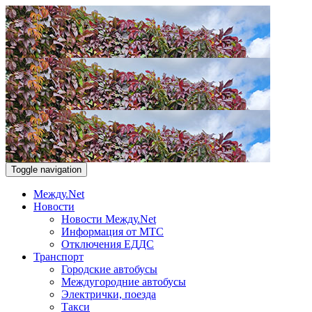
Toggle navigation
Между.Net
Новости
Новости Между.Net
Информация от МТС
Отключения ЕДДС
Транспорт
Городские автобусы
Междугородние автобусы
Электрички, поезда
Такси