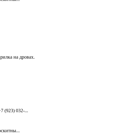
рилка на дровах.
(923) 032-...
скитны...