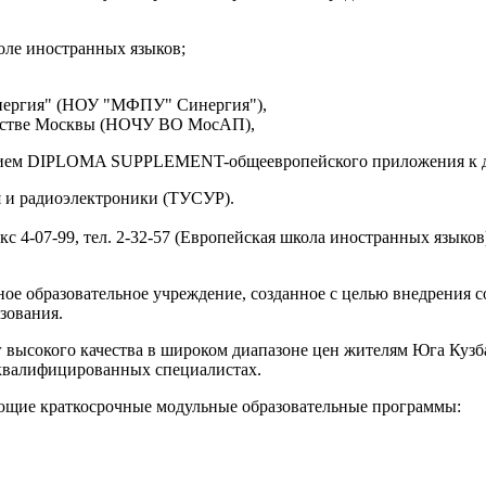
оле иностранных языков;
нергия" (НОУ "МФПУ" Синергия"),
льстве Москвы (НОЧУ ВО МосАП),
нием DIPLOMA SUPPLEMENT-общеевропейского приложения к дип
я и радиоэлектроники (ТУСУР).
акс 4-07-99, тел. 2-32-57 (Европейская школа иностранных языков
ое образовательное учреждение, созданное с целью внедрения
зования.
 высокого качества в широком диапазоне цен жителям Юга Кузб
оквалифицированных специалистах.
ющие краткосрочные модульные образовательные программы: