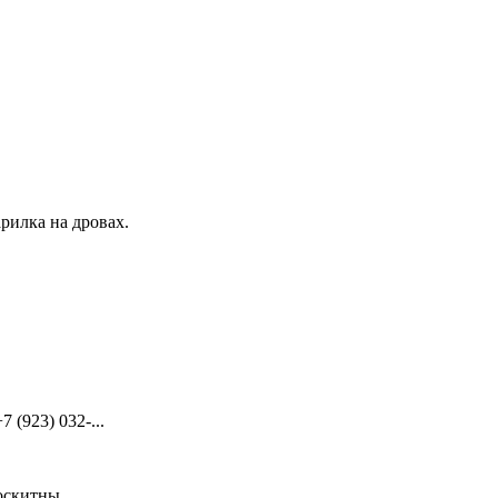
рилка на дровах.
(923) 032-...
скитны...