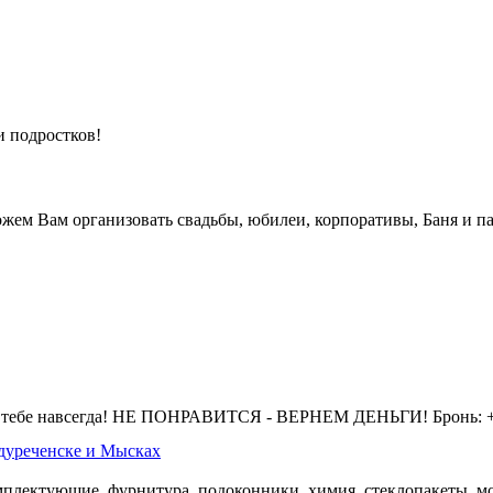
и подростков!
жем Вам организовать свадьбы, юбилеи, корпоративы, Баня и па
 тебе навсегда! НЕ ПОНРАВИТСЯ - ВЕРНЕМ ДЕНЬГИ! Бронь: +7 
дуреченске и Мысках
омплектующие, фурнитура, подоконники, химия, стеклопакеты, мо