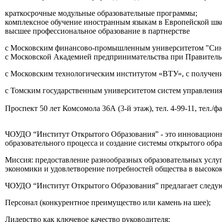
краткосрочные модульные образовательные программы;
комплексное обучение иностранным языкам в Европейской шк
высшее профессиональное образование в партнерстве
с Московским финансово-промышленным университетом "Си
с Московской Академией предпринимательства при Правите
с Московским технологическим институтом «ВТУ», с получе
с Томским государственным университетом систем управлени
Проспект 50 лет Комсомола 36А (3-й этаж), тел. 4-99-11, тел./ф
ЧОУДО “Институт Открытого Образования” - это инновационн
образовательного процесса и создание системы открытого обра
Миссия: предоставление разнообразных образовательных услуг
экономики и удовлетворение потребностей общества в высок
ЧОУДО “Институт Открытого Образования” предлагает следу
Персонал (конкурентное преимущество или камень на шее);
Лидерство как ключевое качество руководителя;