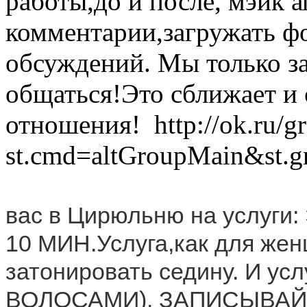
работы,до и после, мэйк а
комментарии,загружать фо
обсуждений. Мы только за
общаться!Это сближает и 
отношения! http://ok.ru/
st.cmd=altGroupMain&st.
вас в Цирюльню на услуг
10 МИН.Услуга,как для жен
затонировать седину. И у
ВОЛОСАМИ). ЗАПИСЫВАЙТ