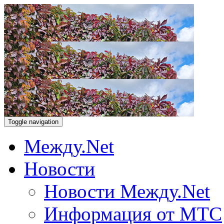
Toggle navigation
Между.Net
Новости
Новости Между.Net
Информация от МТС