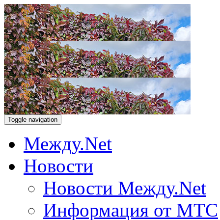
Toggle navigation
Между.Net
Новости
Новости Между.Net
Информация от МТС