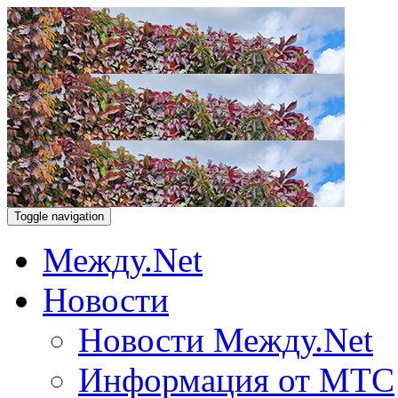
Toggle navigation
Между.Net
Новости
Новости Между.Net
Информация от МТС