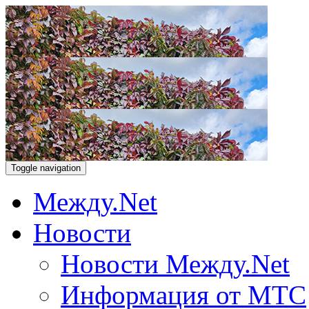
Toggle navigation
Между.Net
Новости
Новости Между.Net
Информация от МТС