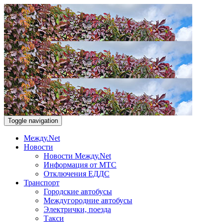
Toggle navigation
Между.Net
Новости
Новости Между.Net
Информация от МТС
Отключения ЕДДС
Транспорт
Городские автобусы
Междугородние автобусы
Электрички, поезда
Такси