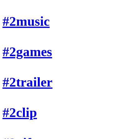
#2music
#2games
#2trailer
#2clip