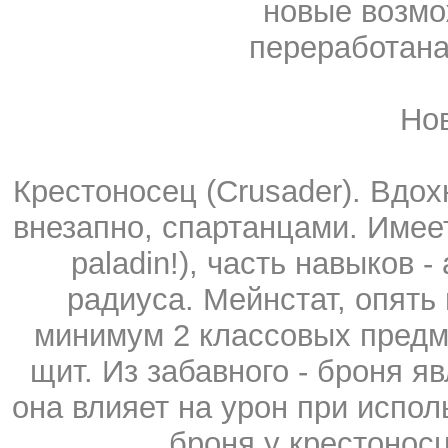
новые возмо
переработана
Но
Крестоносец (Crusader). Вдох
внезапно, спартанцами. Имеет
paladin!), часть навыков -
радиуса. Мейнстат, опять 
минимум 2 классовых предме
щит. Из забавного - броня яв
она влияет на урон при испо
броня у крестонос