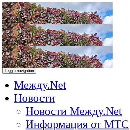
Toggle navigation
Между.Net
Новости
Новости Между.Net
Информация от МТС