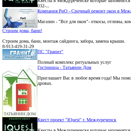
Квесты в Междуреченске которые запомнятс
032-...
Компания РиО - Срочный ремонт окон в Меж
Магазин - "Все для окон"- откосы, отливы, к
Строим дома, бани!
Строим дома, бани, монтаж сайдинга, забора, замена крыши.
8-913-419-31-29
ПС "Гранит"
Полный комплекс ритуальных услуг
Гостиница - Татьянин Дом
Приглашает Вас в любое время года! Мы помо
дровах.
Квест проект "IQuest" г. Междуреченск
Квесты в Междуреченске которые запомнятс