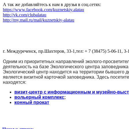
А так же добавляйтесь к нам в друзья в соц.сетях:
https://www.facebook.com/kuznetskiy.alatau
http://vk.com/clubalatau
http://my.mail.ru/mail/kuznetskiy-alatau
г. Междуреченск, пр.Шахтеров, 33-1,тел: + 7 (38475) 5-06-11, 3-
Одним из приоритетных направлений эколого-просветител
деятельность на базе Экологического центра заповедник
Экологический центр находится на территории бывшего дет
является визитной карточкой заповедника. Здесь посетите
находятся:
визит-центр с информационным и музейно-выс
вольерный комплекс
;
конный прокат