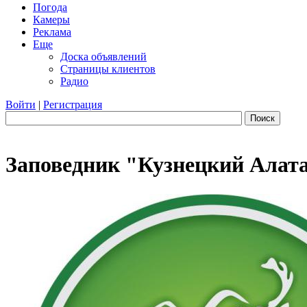
Погода
Камеры
Реклама
Еще
Доска объявлений
Страницы клиентов
Радио
Войти
|
Регистрация
Поиск
Заповедник "Кузнецкий Алат