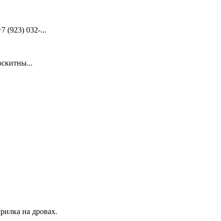
(923) 032-...
скитны...
рилка на дровах.