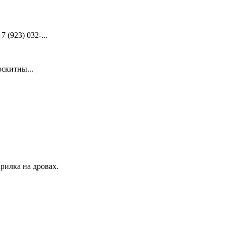
(923) 032-...
скитны...
рилка на дровах.