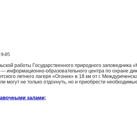
19-05
ьской работы Государственного природного заповедника «К
а — информационно-образовательного центра по охране дик
ского летнего лагеря «Огонек» в 18 км от г. Междуреченск
ли могут не только отдохнуть, но и приобрести необходимы
тавочными залами
;