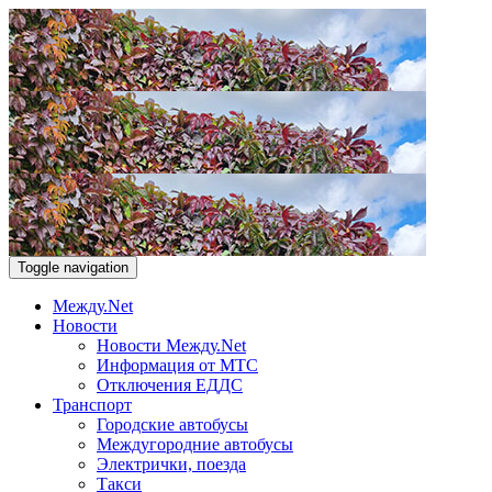
Toggle navigation
Между.Net
Новости
Новости Между.Net
Информация от МТС
Отключения ЕДДС
Транспорт
Городские автобусы
Междугородние автобусы
Электрички, поезда
Такси