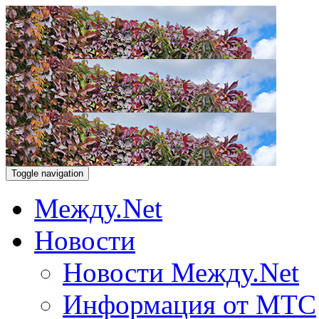
Toggle navigation
Между.Net
Новости
Новости Между.Net
Информация от МТС