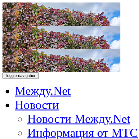
Toggle navigation
Между.Net
Новости
Новости Между.Net
Информация от МТС