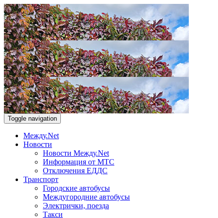
Toggle navigation
Между.Net
Новости
Новости Между.Net
Информация от МТС
Отключения ЕДДС
Транспорт
Городские автобусы
Междугородние автобусы
Электрички, поезда
Такси