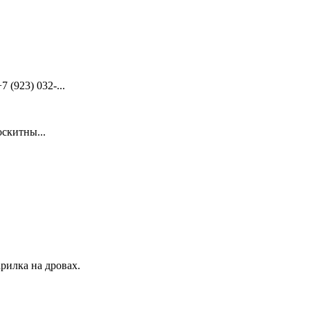
(923) 032-...
скитны...
рилка на дровах.