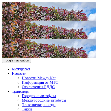
Toggle navigation
Между.Net
Новости
Новости Между.Net
Информация от МТС
Отключения ЕДДС
Транспорт
Городские автобусы
Междугородние автобусы
Электрички, поезда
Такси