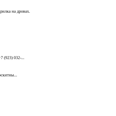
рилка на дровах.
(923) 032-...
скитны...