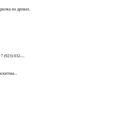
рилка на дровах.
(923) 032-...
скитны...