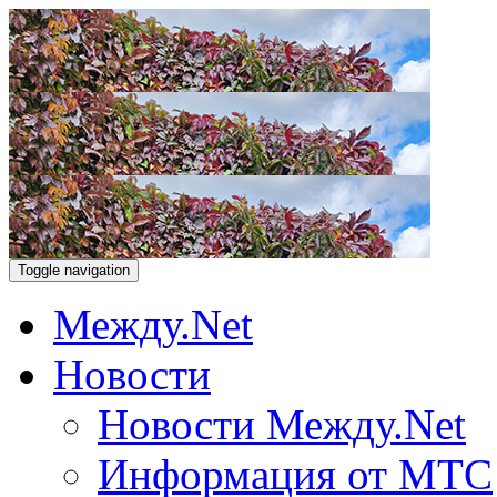
Toggle navigation
Между.Net
Новости
Новости Между.Net
Информация от МТС