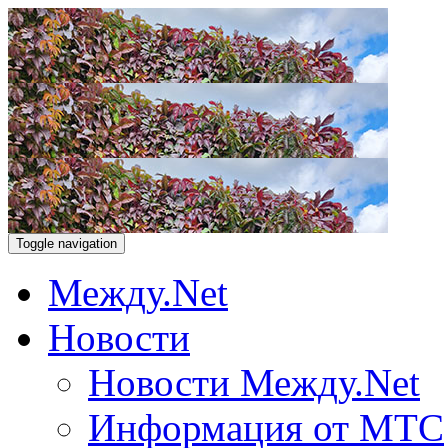
Toggle navigation
Между.Net
Новости
Новости Между.Net
Информация от МТС