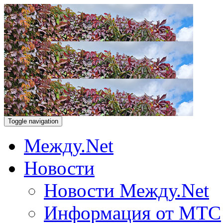
Toggle navigation
Между.Net
Новости
Новости Между.Net
Информация от МТС