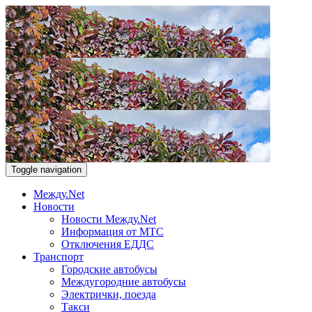
Toggle navigation
Между.Net
Новости
Новости Между.Net
Информация от МТС
Отключения ЕДДС
Транспорт
Городские автобусы
Междугородние автобусы
Электрички, поезда
Такси