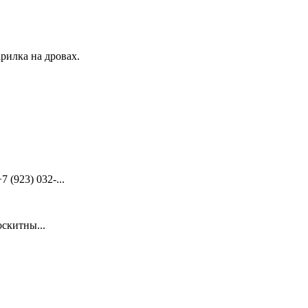
рилка на дровах.
(923) 032-...
скитны...