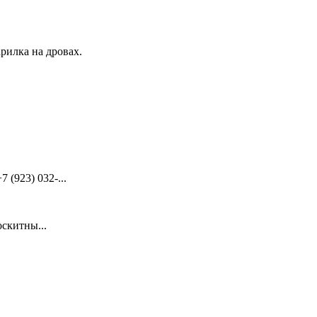
рилка на дровах.
(923) 032-...
скитны...