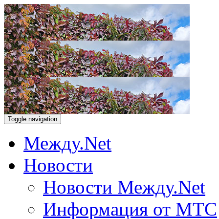
Toggle navigation
Между.Net
Новости
Новости Между.Net
Информация от МТС