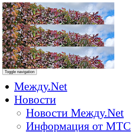
Toggle navigation
Между.Net
Новости
Новости Между.Net
Информация от МТС