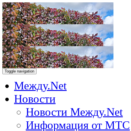
Toggle navigation
Между.Net
Новости
Новости Между.Net
Информация от МТС