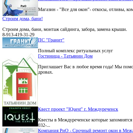
Магазин - "Все для окон"- откосы, отливы, к
Строим дома, бани!
Строим дома, бани, монтаж сайдинга, забора, замена крыши.
8-913-419-31-29
ПС "Гранит"
Полный комплекс ритуальных услуг
Гостиница - Татьянин Дом
Приглашает Вас в любое время года! Мы помо
дровах.
Квест проект "IQuest" г. Междуреченск
Квесты в Междуреченске которые запомнятс
032-...
Компания РиО - Срочный ремонт окон в Меж