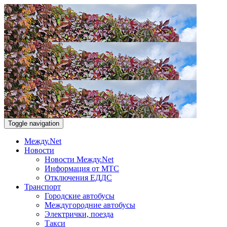
Toggle navigation
Между.Net
Новости
Новости Между.Net
Информация от МТС
Отключения ЕДДС
Транспорт
Городские автобусы
Междугородние автобусы
Электрички, поезда
Такси