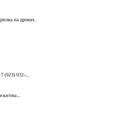
рилка на дровах.
(923) 032-...
скитны...