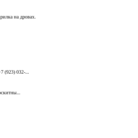
рилка на дровах.
(923) 032-...
скитны...