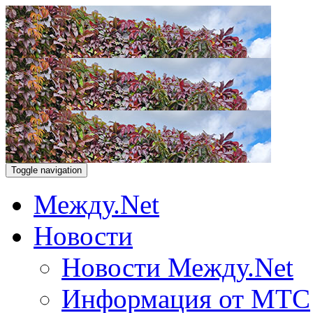
Toggle navigation
Между.Net
Новости
Новости Между.Net
Информация от МТС