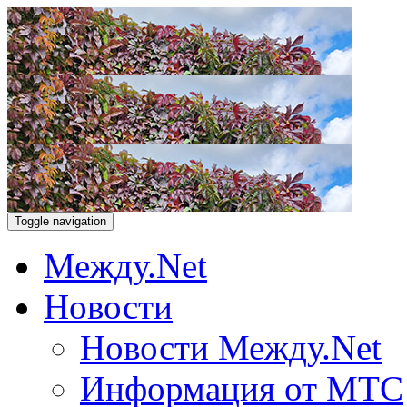
Toggle navigation
Между.Net
Новости
Новости Между.Net
Информация от МТС