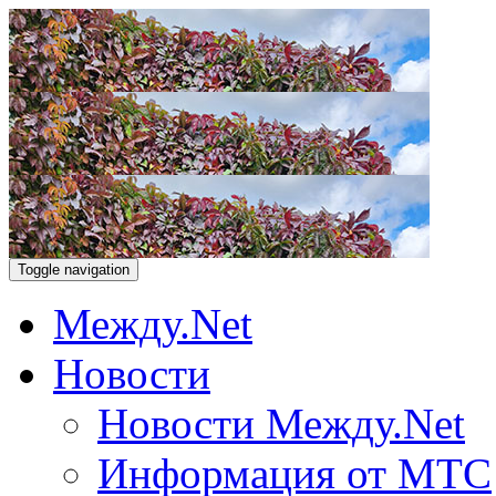
Toggle navigation
Между.Net
Новости
Новости Между.Net
Информация от МТС