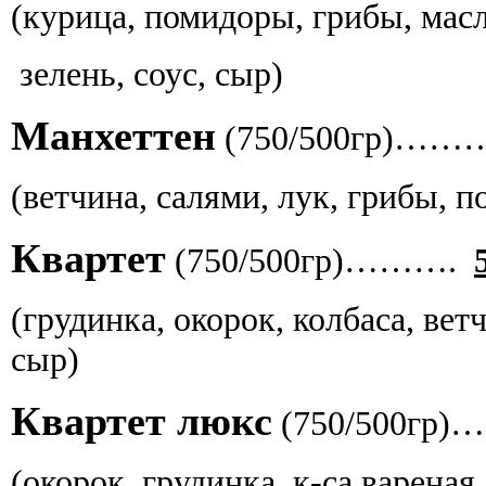
(курица, помидоры, грибы, мас
зелень, соус, сыр)
Манхеттен
(750/500гр)……
(ветчина, салями, лук, грибы, 
Квартет
(750/500гр)……….
(грудинка, окорок, колбаса, вет
сыр)
Квартет люкс
(750/500гр
(окорок, грудинка, к-са вареная,