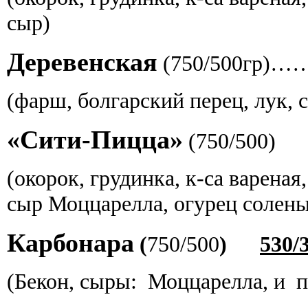
сыр)
Деревенская
(750/500гр)…
(фарш, болгарский перец, лук, с
«Сити-Пицца»
(
750/500
)
(окорок, грудинка, к-са вареная,
сыр Моццарелла,
огурец солен
Карбонара
(
750/500
)
530/
(Бекон, сыры: Моццарелла, и 