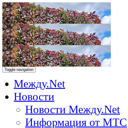
Toggle navigation
Между.Net
Новости
Новости Между.Net
Информация от МТС