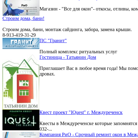
Магазин - "Все для окон"- откосы, отливы, к
Строим дома, бани!
Строим дома, бани, монтаж сайдинга, забора, замена крыши.
8-913-419-31-29
ПС "Гранит"
Полный комплекс ритуальных услуг
Гостиница - Татьянин Дом
Приглашает Вас в любое время года! Мы помо
дровах.
Квест проект "IQuest" г. Междуреченск
Квесты в Междуреченске которые запомнятс
032-...
Компания РиО - Срочный ремонт окон в Меж