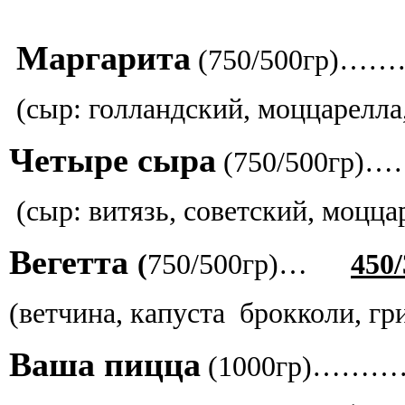
Маргарита
(750/500гр)
(сыр: голландский, моццарелл
Четыре сыра
(750/500гр)
(сыр: витязь, советский, моцца
Вегетта
(
750/500гр)…
450/
(ветчина, капуста брокколи, г
Ваша пицца
(1000гр)…