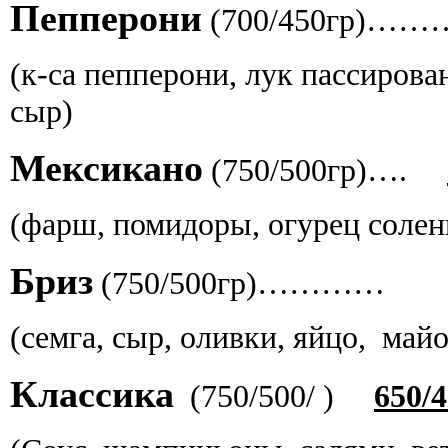
Пепперони
(700/450гр)
(к-са пепперони, лук пассирова
сыр)
Мексикано
(750/500гр)….
(фарш, помидоры, огурец соле
Бриз
(750/500гр)………
(семга, сыр, оливки, яйцо, майо
Классика
(750/500/ )
650/