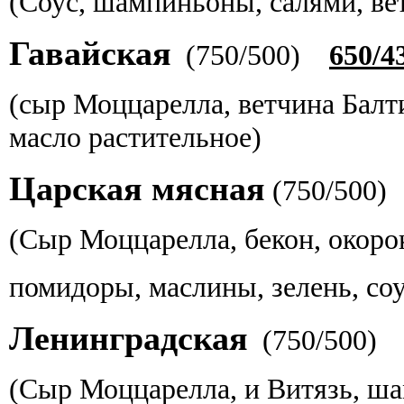
(Соус, шампиньоны, салями, ве
Гавайская
(750/500)
650/4
(сыр Моццарелла, ветчина Балт
масло растительное)
Царская мясная
(
750/500
(Сыр Моццарелла, бекон, окорок
помидоры, маслины, зелень, соу
Ленинградская
(
750/500
(Сыр Моццарелла, и Витязь, ша