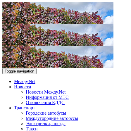
Toggle navigation
Между.Net
Новости
Новости Между.Net
Информация от МТС
Отключения ЕДДС
Транспорт
Городские автобусы
Междугородние автобусы
Электрички, поезда
Такси