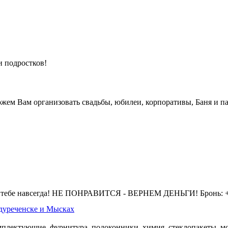
и подростков!
жем Вам организовать свадьбы, юбилеи, корпоративы, Баня и па
 тебе навсегда! НЕ ПОНРАВИТСЯ - ВЕРНЕМ ДЕНЬГИ! Бронь: +7 
дуреченске и Мысках
омплектующие, фурнитура, подоконники, химия, стеклопакеты, мо