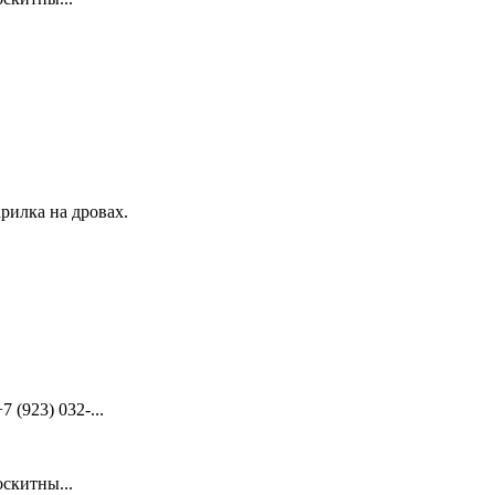
рилка на дровах.
(923) 032-...
скитны...