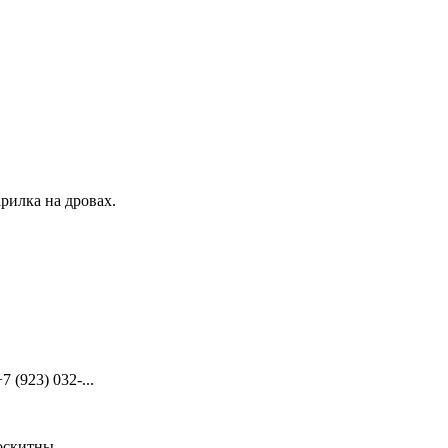
рилка на дровах.
(923) 032-...
скитны...