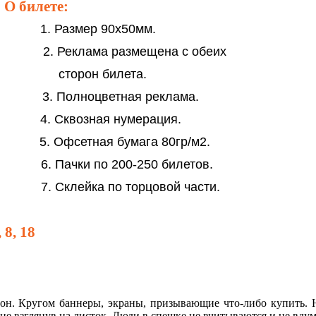
 билете:
 Размер 90х50мм.
. Реклама размещена с обеих
сторон билета.
олноцветная реклама.
еля. 4. Сквозная нумерация.
 5. Офсетная бумага 80гр/м2.
. 6. Пачки по 200-250 билетов.
клейка по торцовой части.
 8, 18
рон. Кругом баннеры, экраны, призывающие что-либо купить.
и не взглянув на листок. Люди в спешке не вчитываются и не в