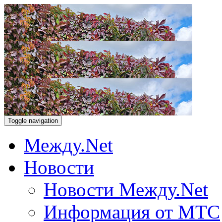
Toggle navigation
Между.Net
Новости
Новости Между.Net
Информация от МТС